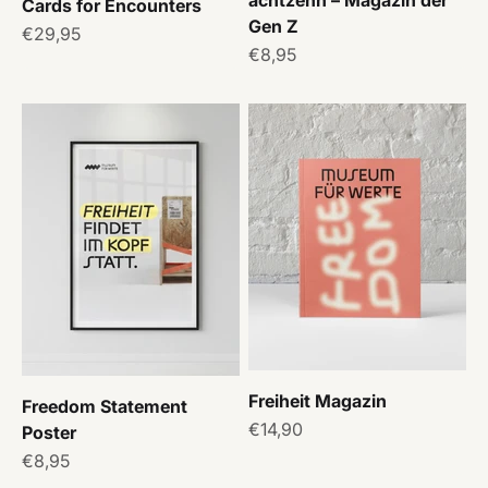
achtzehn – Magazin der
Cards for Encounters
Gen Z
Angebot
€29,95
Angebot
€8,95
Freiheit Magazin
Freedom Statement
Angebot
€14,90
Poster
Angebot
€8,95