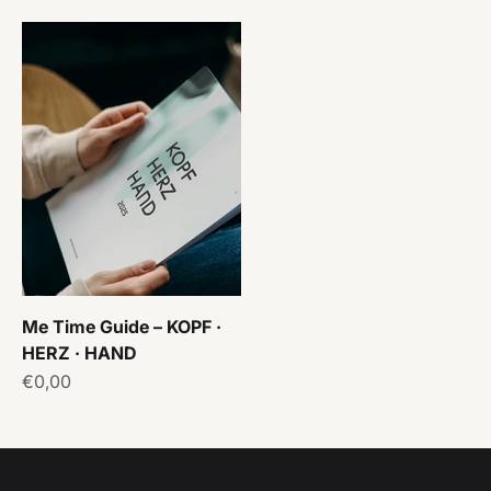
Me Time Guide – KOPF ·
HERZ · HAND
Angebot
€0,00