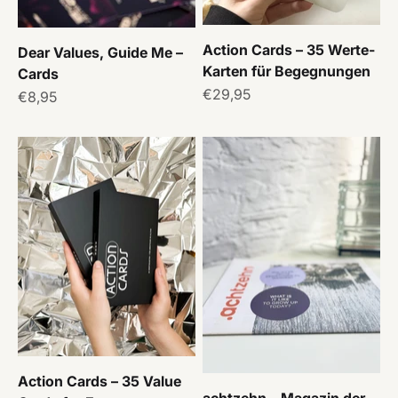
Action Cards – 35 Werte-
Dear Values, Guide Me –
Karten für Begegnungen
Cards
Angebot
€29,95
Angebot
€8,95
Action Cards – 35 Value