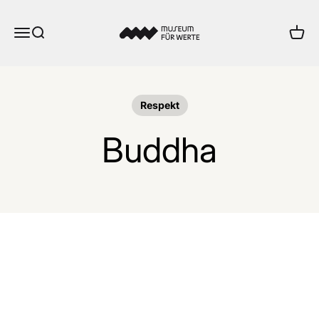
Zum Inhalt springen
Museum für Werte
Menü
Suche
Ware
Respekt
Buddha