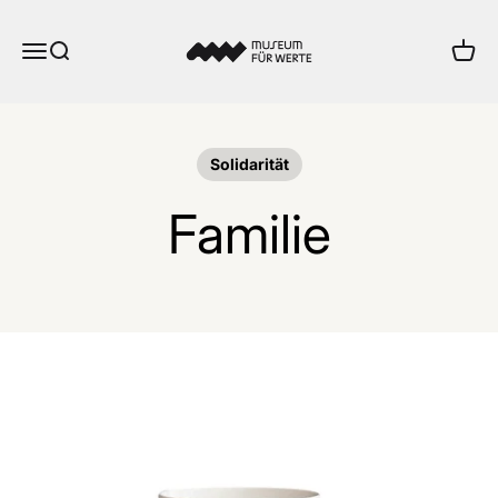
Zum Inhalt springen
Museum für Werte
Menü
Suche
Ware
Solidarität
Familie