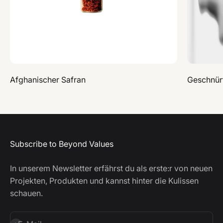
Afghanischer Safran
Geschnür
Subscribe to Beyond Values
In unserem Newsletter erfährst du als erste:r von neuen
Projekten, Produkten und kannst hinter die Kulissen
schauen.