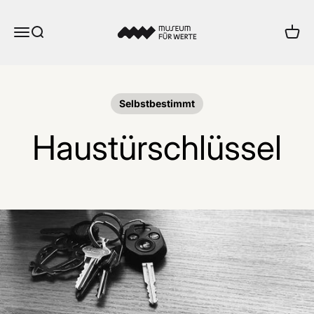
Zum Inhalt springen
Museum für Werte
Menü
Suche
Ware
Selbstbestimmt
Haustürschlüssel