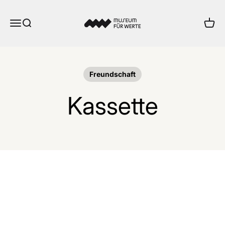
Zum Inhalt springen
Museum für Werte
Menü
Suche
Ware
Freundschaft
Kassette