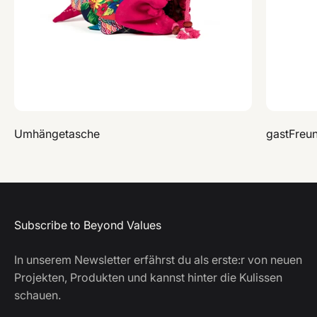
Umhängetasche
gastFreu
Subscribe to Beyond Values
In unserem Newsletter erfährst du als erste:r von neuen
Projekten, Produkten und kannst hinter die Kulissen
schauen.