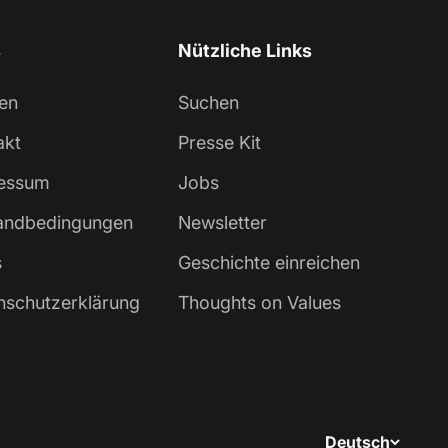
s
Nützliche Links
en
Suchen
akt
Presse Kit
essum
Jobs
andbedingungen
Newsletter
s
Geschichte einreichen
nschutzerklärung
Thoughts on Values
Deutsch