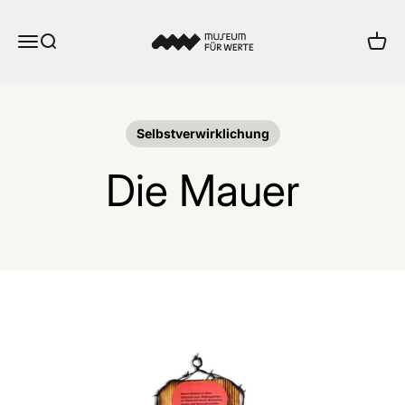
Zum Inhalt springen
Museum für Werte
Menü
Suche
Ware
Selbstverwirklichung
Die Mauer