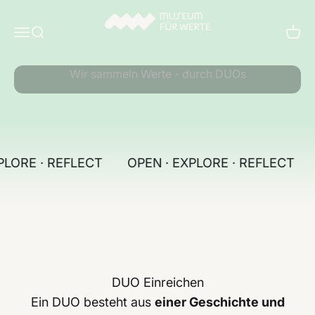
Zum Inhalt springen
Museum für Werte
Menü
Suche
Ware
Wertegeschichte + Objekt
PLORE · REFLECT
OPEN · EXPLORE · REFLECT
DUO Einreichen
Ein DUO besteht aus
einer Geschichte und