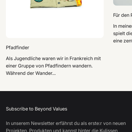
Für den 
In meine
spielt d
eine zent
Pfadfinder
Als Jugendliche waren wir in Frankreich mit
einer Gruppe von Pfadfindern wandern.
Während der Wander...
Subscribe to Beyond Values
In unserem Newsletter erfährst du als erste:r von neuen
Projekten, Produkten und kannst hinter die Kulissen