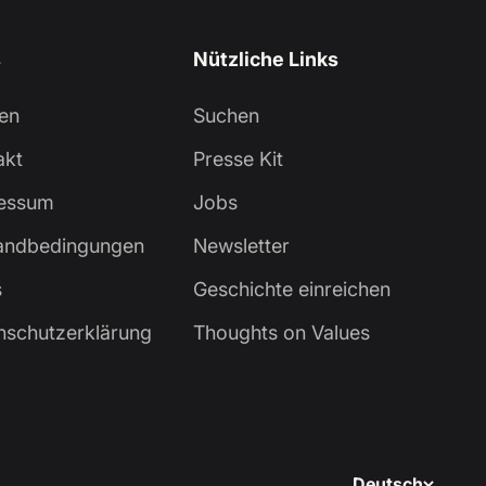
s
Nützliche Links
en
Suchen
akt
Presse Kit
essum
Jobs
andbedingungen
Newsletter
s
Geschichte einreichen
nschutzerklärung
Thoughts on Values
Deutsch