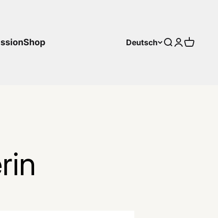
ssion
Shop
Deutsch
Suche
Anmelden
Warenk
rin