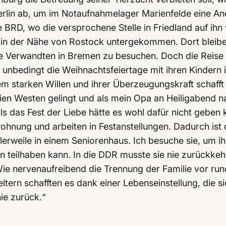
lin ab, um im Notaufnahmelager Marienfelde eine Aner
ie BRD, wo die versprochene Stelle in Friedland auf ih
in der Nähe von Rostock untergekommen. Dort bleibe
e Verwandten in Bremen zu besuchen. Doch die Reise w
 unbedingt die Weihnachtsfeiertage mit ihren Kindern 
em starken Willen und ihrer Überzeugungskraft schafft 
reien Westen gelingt und als mein Opa an Heiligabend 
als das Fest der Liebe hätte es wohl dafür nicht geben
ohnung und arbeiten in Festanstellungen. Dadurch ist 
lerweile in einem Seniorenhaus. Ich besuche sie, um i
teilhaben kann. In die DDR musste sie nie zurückkehre
ie nervenaufreibend die Trennung der Familie vor run
ltern schafften es dank einer Lebenseinstellung, die s
ie zurück.“