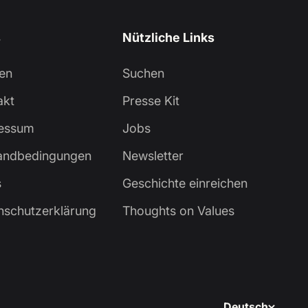
s
Nützliche Links
en
Suchen
akt
Presse Kit
essum
Jobs
andbedingungen
Newsletter
s
Geschichte einreichen
nschutzerklärung
Thoughts on Values
Deutsch