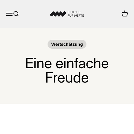
Zum Inhalt springen
Museum für Werte
Menü
Suche
Ware
Wertschätzung
Eine einfache
Freude