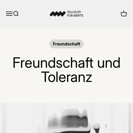
Zum Inhalt springen
Museum für Werte
Menü
Suche
Ware
Freundschaft
Freundschaft und
Toleranz