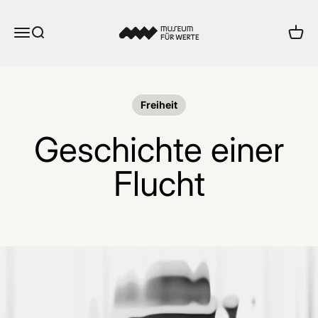
Zum Inhalt springen
Museum für Werte
Menü
Suche
Ware
Freiheit
Geschichte einer
Flucht