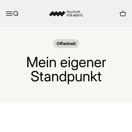
Zum Inhalt springen
Museum für Werte
Menü
Suche
Ware
Offenheit
Mein eigener
Standpunkt