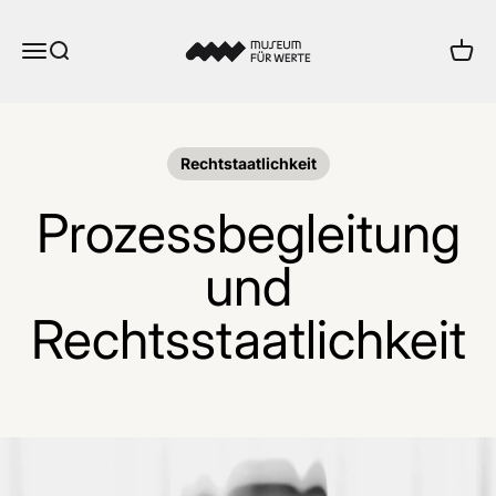
Zum Inhalt springen
Museum für Werte
Menü
Suche
Ware
Rechtstaatlichkeit
Prozessbegleitung
und
Rechtsstaatlichkeit