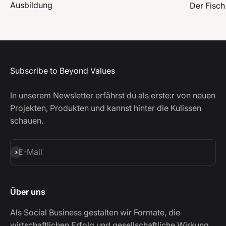
Ausbildung
Der Fisch
Subscribe to Beyond Values
In unserem Newsletter erfährst du als erste:r von neuen
Projekten, Produkten und kannst hinter die Kulissen
schauen.
Abonnieren
E-Mail
Über uns
Als Social Business gestalten wir Formate, die
wirtschaftlichen Erfolg und gesellschaftliche Wirkung