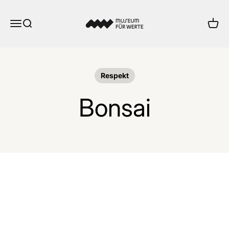
Zum Inhalt springen
Museum für Werte
Menü
Suche
Ware
Respekt
Bonsai