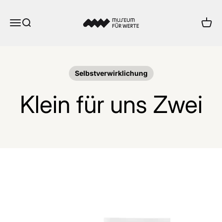
Zum Inhalt springen
Museum für Werte
Menü
Suche
Ware
Selbstverwirklichung
Klein für uns Zwei