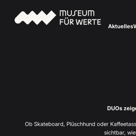
Zum Inhalt springen
Museum für Werte
Aktuelles
W
DUOs zeige
Ob Skateboard, Plüschhund oder Kaffeetass
sichtbar, wi