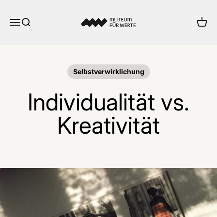
Zum Inhalt springen
Museum für Werte
Menü
Suche
Ware
Selbstverwirklichung
Individualität vs.
Kreativität