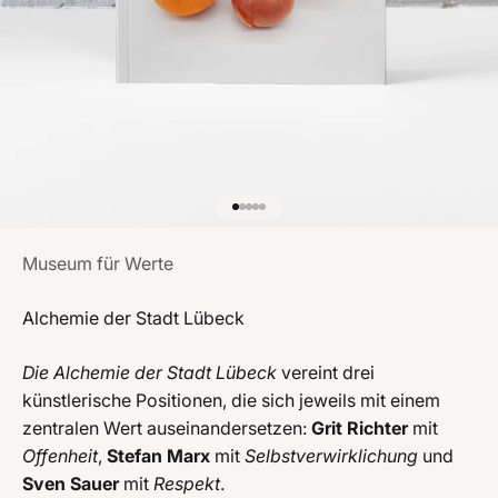
Gehe zu Element 1
Gehe zu Element 2
Gehe zu Element 3
Gehe zu Element 4
Gehe zu Element 5
Museum für Werte
Alchemie der Stadt Lübeck
Die Alchemie der Stadt Lübeck
vereint drei
künstlerische Positionen, die sich jeweils mit einem
zentralen Wert auseinandersetzen:
Grit Richter
mit
Offenheit
,
Stefan Marx
mit
Selbstverwirklichung
und
Sven Sauer
mit
Respekt
.